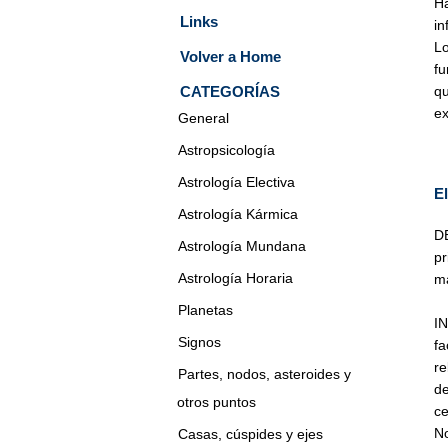
Ha
Links
in
Lo
Volver a Home
fu
CATEGORÍAS
q
ex
General
Astropsicología
Astrología Electiva
E
Astrología Kármica
DE
Astrología Mundana
pr
Astrología Horaria
má
Planetas
IN
Signos
f
re
Partes, nodos, asteroides y
de
otros puntos
ce
N
Casas, cúspides y ejes