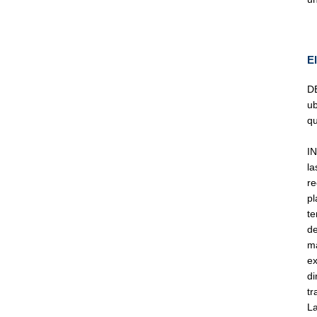
E
DE
ub
qu
IN
l
re
pl
t
de
ma
ex
di
tr
La