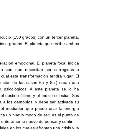
ncucio (150 grados) con un tercer planeta,
cinco grados. El planeta que recibe ambos
ación emocional. El planeta focal indica
o con que necesitan ser corregidas o
 cual esta transformación tendrá lugar. El
pectos de las casas 6a y 8a.) crean una
o psicológicos. A este planeta se lo ha
l destino último y el índice celestial. Sus
a a los demonios, y debe ser activada su
s el mediador que puede usar la energía
uzca un nuevo modo de ser; es el punto de
 enteramente nuevo de pensar y sentir.
es en los cuales afrontan una crisis y la