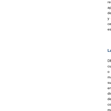
re
ap
de
y 
ce
es
L
DE
cu
o 
má
su
en
di
de
co
mo