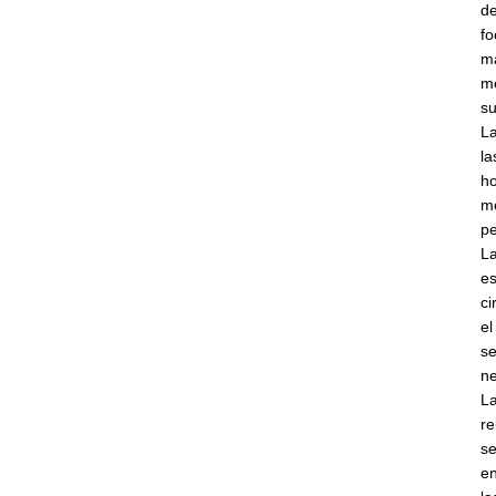
de
fo
m
me
su
La
la
ho
me
pe
La
es
ci
el
se
ne
La
r
se
en