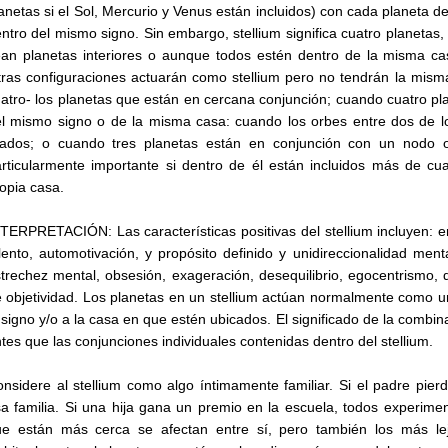
anetas si el Sol, Mercurio y Venus están incluidos) con cada planeta de
ntro del mismo signo. Sin embargo, stellium significa cuatro planetas
an planetas interiores o aunque todos estén dentro de la misma ca
ras configuraciones actuarán como stellium pero no tendrán la mism
atro- los planetas que están en cercana conjunción; cuando cuatro pl
l mismo signo o de la misma casa: cuando los orbes entre dos de l
rados; o cuando tres planetas están en conjunción con un nodo o
rticularmente importante si dentro de él están incluidos más de cu
opia casa.
TERPRETACIÓN: Las características positivas del stellium incluyen: e
lento, automotivación, y propósito definido y unidireccionalidad menta
trechez mental, obsesión, exageración, desequilibrio, egocentrismo, 
 objetividad. Los planetas en un stellium actúan normalmente como u
 signo y/o a la casa en que estén ubicados. El significado de la combi
tes que las conjunciones individuales contenidas dentro del stellium.
nsidere al stellium como algo íntimamente familiar. Si el padre pier
a familia. Si una hija gana un premio en la escuela, todos experiment
ue están más cerca se afectan entre sí, pero también los más lej