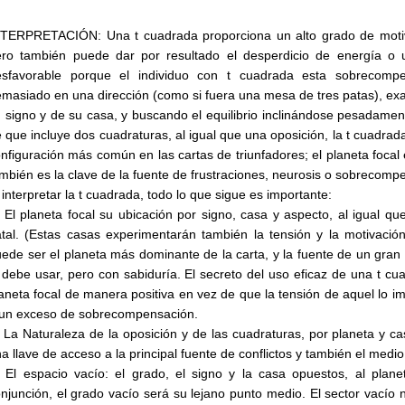
TERPRETACIÓN: Una t cuadrada proporciona un alto grado de motivac
ero también puede dar por resultado el desperdicio de energía 
esfavorable porque el individuo con t cuadrada esta sobrecompe
masiado en una dirección (como si fuera una mesa de tres patas), exa
 signo y de su casa, y buscando el equilibrio inclinándose pesadament
 que incluye dos cuadraturas, al igual que una oposición, la t cuadrada 
nfiguración más común en las cartas de triunfadores; el planeta focal es
mbién es la clave de la fuente de frustraciones, neurosis o sobrecomp
 interpretar la t cuadrada, todo lo que sigue es importante:
 El planeta focal su ubicación por signo, casa y aspecto, al igual qu
tal. (Estas casas experimentarán también la tensión y la motivación
ede ser el planeta más dominante de la carta, y la fuente de un gran
 debe usar, pero con sabiduría. El secreto del uso eficaz de una t c
aneta focal de manera positiva en vez de que la tensión de aquel lo i
 un exceso de sobrecompensación.
 La Naturaleza de la oposición y de las cuadraturas, por planeta y c
a llave de acceso a la principal fuente de conflictos y también el medio
 El espacio vacío: el grado, el signo y la casa opuestos, al plane
njunción, el grado vacío será su lejano punto medio. El sector vacío