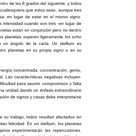
ntro de los 8 grados del siguiente, y todos
, cualesquiera que estos sean, aunque tres
sa; en lugar de estar en el mismo signo.
a intensidad cuando son tres -en lugar de
anetas están en conjunción pero no dentro
os planetas superen ligeramente los ocho
 un ángulo de la carta. Un stellium es
atro planetas en su propio signo o en su
nergía concentrada, concentración, genio,
l. Las características negativas incluyen:
dificultad para asumir compromisos y falta
na unidad dando un énfasis extraordinario
nación de signos y casas debe interpretarse
de su trabajo, todos resultan afectados en
an felicidad. En un stellium, los planetas
anos experimentarán las repercusiones.