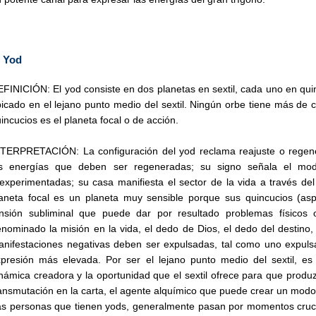
l Yod
FINICIÓN: El yod consiste en dos planetas en sextil, cada uno en qui
icado en el lejano punto medio del sextil. Ningún orbe tiene más de 
incucios es el planeta focal o de acción.
TERPRETACIÓN: La configuración del yod reclama reajuste o regener
as energías que deben ser regeneradas; su signo señala el mod
experimentadas; su casa manifiesta el sector de la vida a través del
aneta focal es un planeta muy sensible porque sus quincucios (as
ensión subliminal que puede dar por resultado problemas físicos 
nominado la misión en la vida, el dedo de Dios, el dedo del destino, e
nifestaciones negativas deben ser expulsadas, tal como uno expuls
presión más elevada. Por ser el lejano punto medio del sextil, e
námica creadora y la oportunidad que el sextil ofrece para que prod
ansmutación en la carta, el agente alquímico que puede crear un modo
s personas que tienen yods, generalmente pasan por momentos crucial