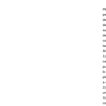
IN
p
d
de
su
de
co
ta
Al
1)
na
pu
lo
pl
a
2)
un
3)
co