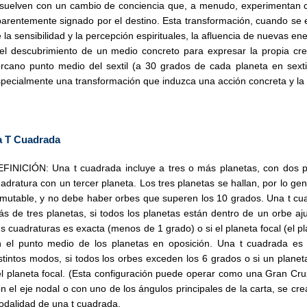
suelven con un cambio de conciencia que, a menudo, experimentan co
arentemente signado por el destino. Esta transformación, cuando se
 la sensibilidad y la percepción espirituales, la afluencia de nuevas ene
el descubrimiento de un medio concreto para expresar la propia cre
rcano punto medio del sextil (a 30 grados de cada planeta en sexti
pecialmente una transformación que induzca una acción concreta y la e
a T Cuadrada
FINICIÓN: Una t cuadrada incluye a tres o más planetas, con dos p
adratura con un tercer planeta. Los tres planetas se hallan, por lo gen
mutable, y no debe haber orbes que superen los 10 grados. Una t cuad
s de tres planetas, si todos los planetas están dentro de un orbe a
s cuadraturas es exacta (menos de 1 grado) o si el planeta focal (el 
 el punto medio de los planetas en oposición. Una t cuadrada es d
stintos modos, si todos los orbes exceden los 6 grados o si un planet
l planeta focal. (Esta configuración puede operar como una Gran Cr
n el eje nodal o con uno de los ángulos principales de la carta, se cr
dalidad de una t cuadrada.