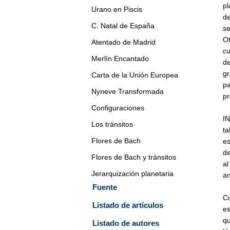
pl
Urano en Piscis
de
C. Natal de España
se
Ot
Atentado de Madrid
cu
Merlín Encantado
de
g
Carta de la Unión Europea
pa
Nyneve Transformada
pr
Configuraciones
IN
Los tránsitos
ta
Flores de Bach
es
de
Flores de Bach y tránsitos
al
Jerarquización planetaria
an
Fuente
Co
Listado de artículos
es
q
Listado de autores