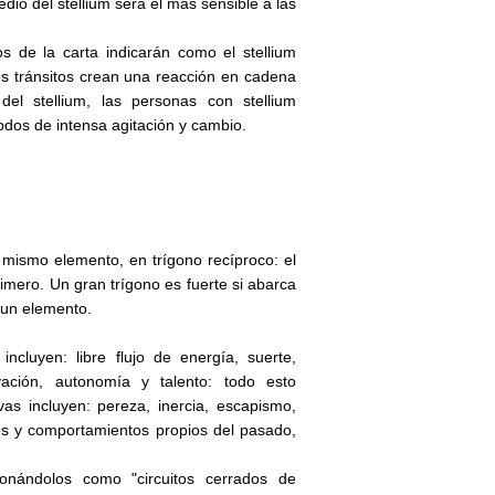
io del stellium será el más sensible a las
s de la carta indicarán como el stellium
los tránsitos crean una reacción en cadena
l stellium, las personas con stellium
dos de intensa agitación y cambio.
 mismo elemento, en trígono recíproco: el
rimero. Un gran trígono es fuerte si abarca
 un elemento.
cluyen: libre flujo de energía, suerte,
vación, autonomía y talento: todo esto
vas incluyen: pereza, inercia, escapismo,
tos y comportamientos propios del pasado,
onándolos como "circuitos cerrados de