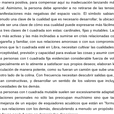
 manera positiva, para compensar aquí su inadecuación lanzando más
cal. Asimismo, la persona debe aprender a no retirarse de las tensio
anifestaciones más negativas del espacio vacío. El símbolo sabia
nudo una clave de la cualidad que es necesario desarrollar; la ubicaci
ele ser una clave de cómo esa cualidad puede expresarse más fácilm
s tres clases de t cuadrada son estas: cardinales, fijas y mutables. 
s más activas y las más inclinadas a sumirse en crisis relacionadas c
gareña y familiar, con sus relaciones amorosas o con sus compromis
nos que la t cuadrada esté en Libra, necesitan cultivar las cualidades 
rceptividad, previsión y capacidad para evaluar las cosas y asumir c
s personas con t cuadrada fija evidencian considerable fuerza de vo
pecialmente en lo atinente a satisfacer sus propios deseos; elaboran
rculación de manera potente, como su fueran un camión que sube una 
 otro lado de la colina. Con frecuencia necesitan descubrir salidas que
an constructivas, y desarrollar un sentido de los valores que incl
cesidades de los demás.
s personas con t cuadrada mutable suelen ser excesivamente adaptable
elaciones personales no sólo las preocupan muchísimo sino que ta
mejanza de un equipo de esquiadores acuáticos que están en "formació
 sus relaciones con los demás, descubriendo a menudo un propósito 