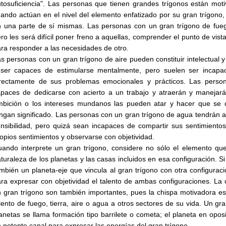
tosuficiencia". Las personas que tienen grandes trígonos están mot
ando actúan en el nivel del elemento enfatizado por su gran trígono,
 una parte de sí mismas. Las personas con un gran trígono de fuego
ro les será difícil poner freno a aquellas, comprender el punto de vist
ra responder a las necesidades de otro.
s personas con un gran trígono de aire pueden constituir intelectual
 ser capaces de estimularse mentalmente, pero suelen ser incapa
irectamente de sus problemas emocionales y prácticos. Las person
paces de dedicarse con acierto a un trabajo y atraerán y manejará
bición o los intereses mundanos las pueden atar y hacer que se c
ngan significado. Las personas con un gran trígono de agua tendrán a
nsibilidad, pero quizá sean incapaces de compartir sus sentimient
opios sentimientos y observarse con objetividad.
ando interprete un gran trígono, considere no sólo el elemento que
turaleza de los planetas y las casas incluidos en esa configuración. S
mbién un planeta-eje que vincula al gran trígono con otra configurac
ra expresar con objetividad el talento de ambas configuraciones. La
 gran trígono son también importantes, pues la chispa motivadora e
lento de fuego, tierra, aire o agua a otros sectores de su vida. Un g
anetas se llama formación tipo barrilete o cometa; el planeta en opo
 potente canal para expresar las energías del gran trígono.