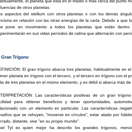
bitualmente, el planeta que está en el medio o más cerca del punto med
fluencias de otros planetas.
s aspectos del stellium con otros planetas o con los demás ángulo
nciona en relación con las otras energías de la carta. Debido a que 
ue pone en movimiento a todos los planetas que están dentro de
perimentarán en sus vidas períodos de calma que alternarán con perío
l Gran Trígono
FINICIÓN: El gran trígono abarca tres planetas, habitualmente en el
imer planeta en trígono con el tercero, y el tercero en trígono con el p
s de tres planetas en el mismo elemento, y es débil si abarca más de
TERPRETACIÓN: Las características positivas de un gran trígono in
acilidad para obtener beneficios y tener oportunidades, automoti
lacionado con un elemento en particular. Las características negati
safíos que se rehuyen, "moverse en círculos", estar atado por hábi
rrado, distante, vive "en su propio mundo".
oel Tyl es quien mejor ha descrito los grandes trígonos, menci